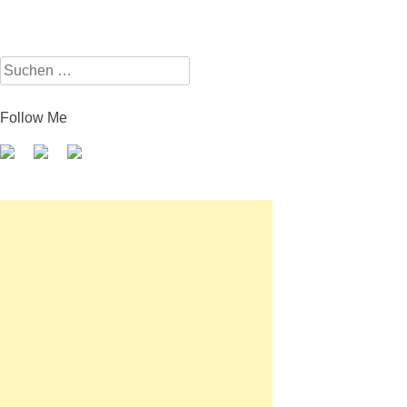
Suchen
nach:
Follow Me