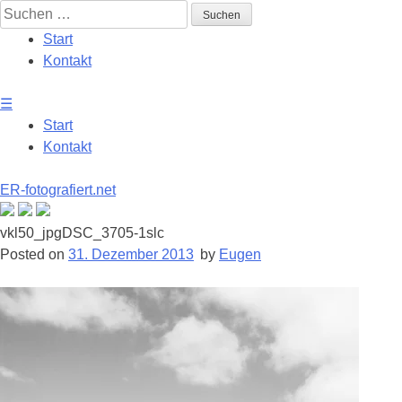
Skip
Suchen
to
nach:
Start
content
Kontakt
☰
Start
Kontakt
ER-fotografiert.net
vkl50_jpgDSC_3705-1slc
Posted on
31. Dezember 2013
by
Eugen