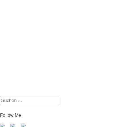
Suchen
nach:
Follow Me